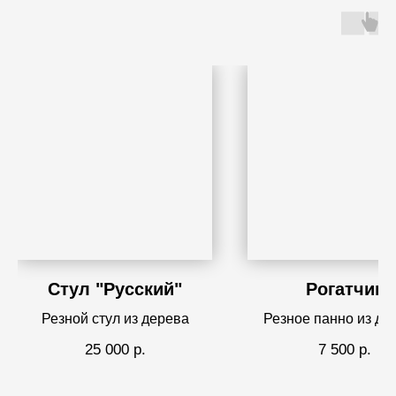
Стул "Русский"
Рогатчик
Резной стул из дерева
Резное панно из де
Картина Вадима Горб
25 000
р.
7 500
р.