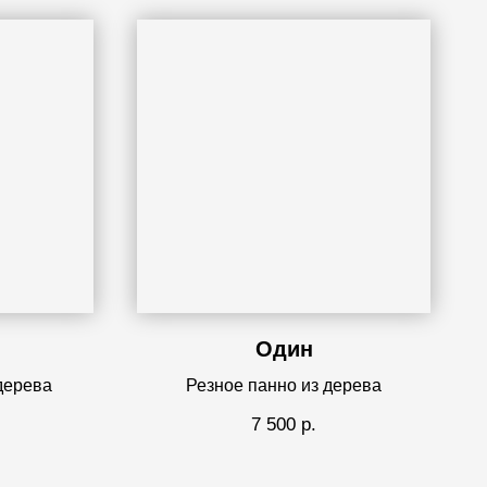
Один
дерева
Резное панно из дерева
7 500
р.