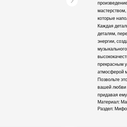
произведение
мастерством,
которые напо
Каждая детал
деталям, пер
энергии, соз
музыкального
высококачест
прекрасным у
атмосферой м
Позвольте эт
вашей любви 
придавая ему
Материал: Ма
Раздел: Мифо