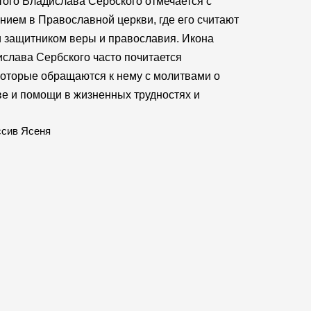
того Владислава Сербского отмечается с
нием в Православной церкви, где его считают
и защитником веры и православия. Икона
ислава Сербского часто почитается
оторые обращаются к нему с молитвами о
ве и помощи в жизненных трудностях и
ссив Ясеня