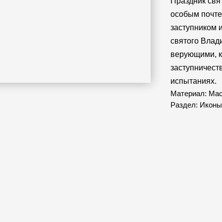
Праздник свя
особым почте
заступником 
святого Влад
верующими, к
заступничест
испытаниях.
Материал: Ма
Раздел: Иконы