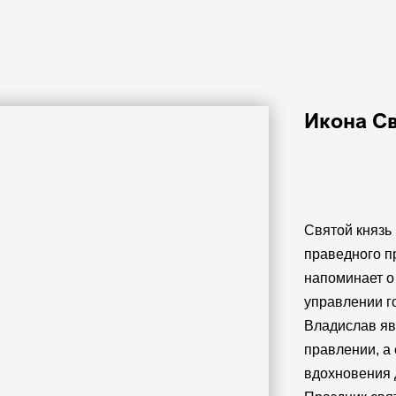
Икона С
Добавить 
Святой князь
праведного п
напоминает о
управлении г
Владислав яв
правлении, а
вдохновения 