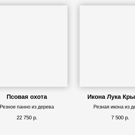
Псовая охота
Икона Лука Кр
Резное панно из дерева
Резная икона из д
22 750
р.
7 500
р.