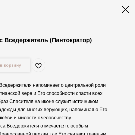
с Вседержитель (Пантократор)
в корзину
Вседержителя напоминает о центральной роли
тианской вере и Его способности спасти всех
раз Спасителя на иконе служит источником
адежды для многих верующих, напоминая о Его
юбви и милости к человечеству.
са Вседержителя отмечается с особым
Православной церкви, где Его считают главным