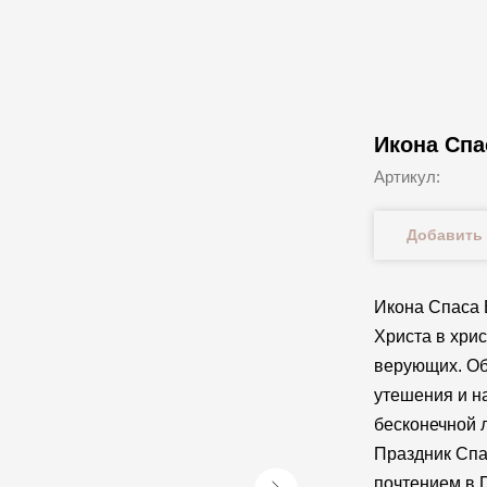
Икона Спа
Артикул:
Добавить 
Икона Спаса 
Христа в хрис
верующих. Об
утешения и н
бесконечной л
Праздник Спа
почтением в 