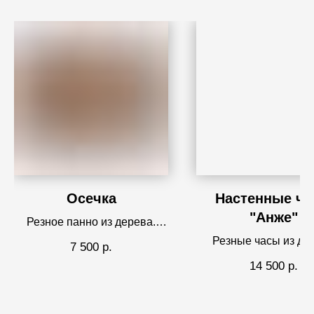
Осечка
Настенные ч
"Анже"
Резное панно из дерева.
Картина Вадима Горбатова.
Резные часы из де
7 500
р.
14 500
р.