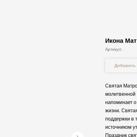
Икона Ма
Артикул:
Добавить 
Святая Матро
молитвенной 
напоминает о
жизни. Свята
поддержки в 
источником у
Праздник свя