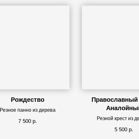
Рождество
Православный 
Аналойны
Резное панно из дерева
Резной крест из д
7 500
р.
5 500
р.