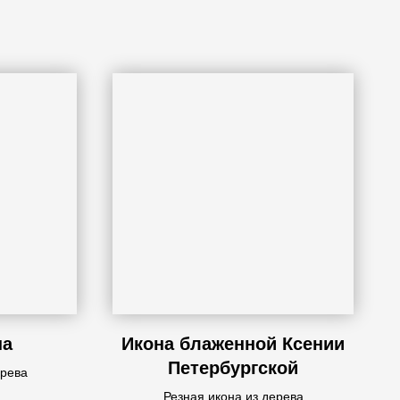
на
Икона блаженной Ксении
Петербургской
ерева
Резная икона из дерева