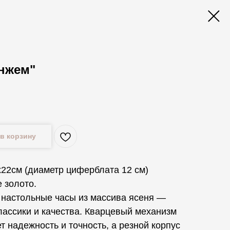
нжем"
.
в корзину
х22см (диаметр циферблата 12 см)
е золото.
 настольные часы из массива ясеня —
лассики и качества. Кварцевый механизм
т надежность и точность, а резной корпус