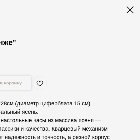
нже"
.
в корзину
х28см (диаметр циферблата 15 см)
ральный ясень.
 настольные часы из массива ясеня —
лассики и качества. Кварцевый механизм
т надежность и точность, а резной корпус