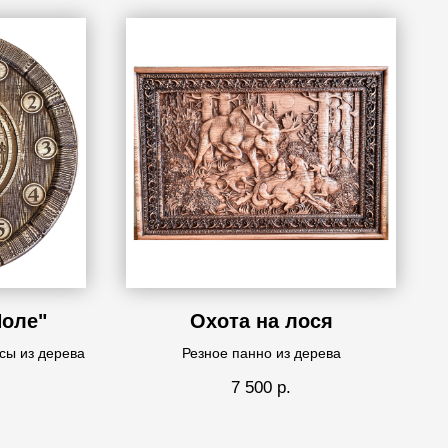
Поле"
Охота на лося
сы из дерева
Резное панно из дерева
7 500
р.