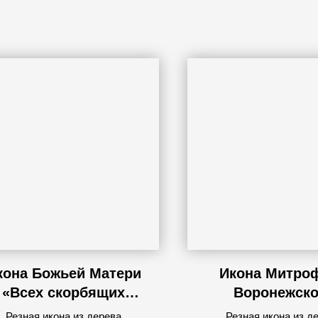
кона Божьей Матери
Икона Митро
«Всех скорбящих
Воронежско
Радость»
Резная икона из дерева
Резная икона из д