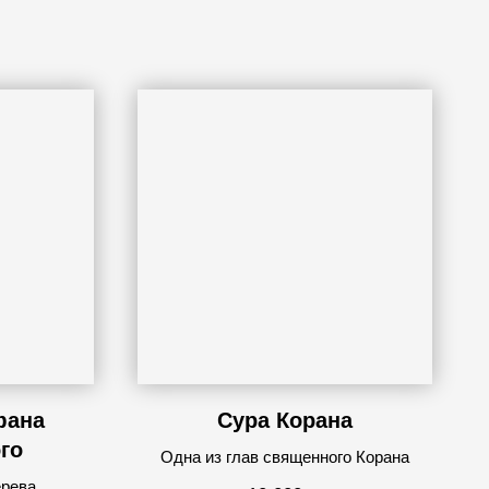
фана
Сура Корана
го
Одна из глав священного Корана
ерева