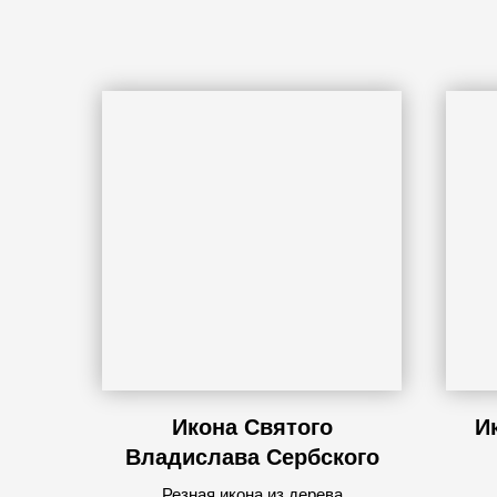
Икона Святого
И
Владислава Сербского
Резная икона из дерева