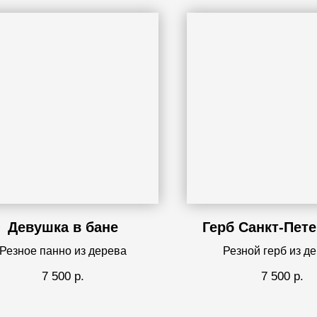
Девушка в бане
Герб Санкт-Пете
Резное панно из дерева
Резной герб из д
7 500
р.
7 500
р.