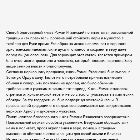
Добавить в корзину
Святой благоверный князь Роман Рязанский почитается в православной
традиции как правитель, проявивший стойкость веры и мужество в
тяжёлое для Руси время. Его образ на иконе напоминает о верности
христианским идеалам, силе духа и готовности сохранить веру даже
перед лицом опасности. Для верующих этот святой является примером
благочестивого правителя и человека, который поставил верность Богу
выше земной власти и благополучия.
Согласно церковному преданию, князь Роман Рязанский был вызван в
Золотую Орду к хану. Там от него потребовали принять языческие
обычаи и совершить поклонение идолам, что было обычным
требованием к русским князьям в тот период. Князь Роман отказался
отречься от христианской веры и не согласился участвовать в языческих
обрядах. За эту твёрдость он был подвергнут жестокой казни. В
православной традиции его подвиг воспринимается как свидетельство
верности Христу и духовного мужества.
Память святого благоверного князя Романа Рязанского совершается в
Православной церкви с особым уважением. Верующие обращаются к
нему в молитвах, прося укрепления в вере, помощи в трудных
жизненных обстоятельствах и защиты для своей земли и близких.
Икона святого князя Романа Рязанского напоминает о духовной