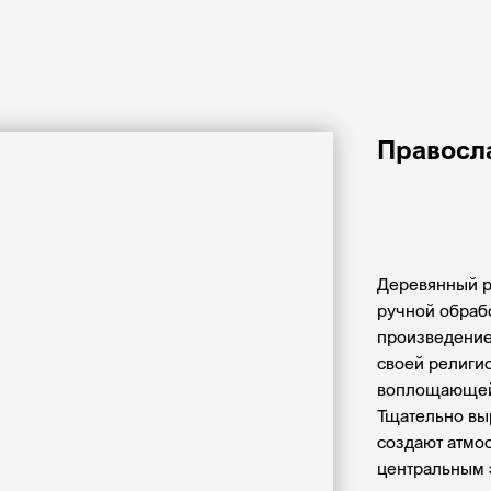
Правосл
Добавить 
Деревянный р
ручной обрабо
произведение 
своей религио
воплощающей 
Тщательно вы
создают атмос
центральным 