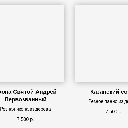
кона Святой Андрей
Казанский с
Первозванный
Резное панно из 
Резная икона из дерева
7 500
р.
7 500
р.