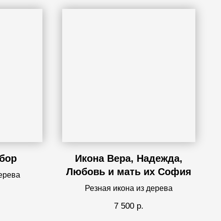
обор
Икона Вера, Надежда,
Любовь и мать их София
дерева
Резная икона из дерева
7 500
р.